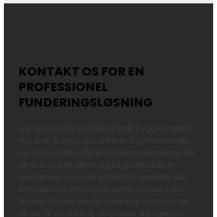
KONTAKT OS FOR EN
PROFESSIONEL
FUNDERINGSLØSNING
Har du brug for fundering til dit byggeprojekt?
Hos Kran & Svejs ApS udfører vi professionelle
og gennemarbejdede funderingsløsninger, der
sikrer et stabilt, sikkert og langtidsholdbart
fundament – uanset projektets størrelse eller
kompleksitet. Vi rådgiver gerne om den rette
tilgang til både spuns, svejsning og montage,
så du får en løsning, der passer til projektets