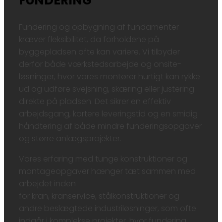
FUNDERING
Fundering og opbygning af fundamenter
kræver fleksibilitet, da forholdene på
byggepladsen ofte kan variere. Vi tilbyder
derfor både værkstedsarbejde og onsite-
løsninger, hvor vores montører hurtigt kan rykke
ud og udføre svejsning, skæring eller justering
direkte på pladsen. Det sikrer en effektiv
arbejdsgang, kortere leveringstid og en smidig
håndtering af både mindre funderingsopgaver
og større anlægsprojekter.
Vores erfaring med tunge konstruktioner og
montageopgaver hænger tæt sammen med
arbejdet inden
for kran, kranservice, stålkonstruktioner og
andre beslægtede industriløsninger, som ofte
indgår i komplekse projekter, hvor fundering